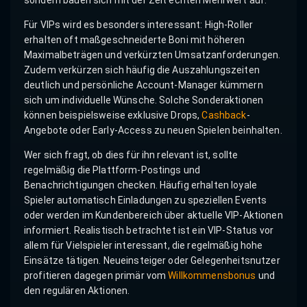
sondern bauen sich mit der Zeit echten Mehrwert auf.
Für VIPs wird es besonders interessant: High-Roller
erhalten oft maßgeschneiderte Boni mit höheren
Maximalbeträgen und verkürzten Umsatzanforderungen.
Zudem verkürzen sich häufig die Auszahlungszeiten
deutlich und persönliche Account-Manager kümmern
sich um individuelle Wünsche. Solche Sonderaktionen
können beispielsweise exklusive Drops,
Cashback
-
Angebote oder Early-Access zu neuen Spielen beinhalten.
Wer sich fragt, ob dies für ihn relevant ist, sollte
regelmäßig die Plattform-Postings und
Benachrichtigungen checken. Häufig erhalten loyale
Spieler automatisch Einladungen zu speziellen Events
oder werden im Kundenbereich über aktuelle VIP-Aktionen
informiert. Realistisch betrachtet ist ein VIP-Status vor
allem für Vielspieler interessant, die regelmäßig hohe
Einsätze tätigen. Neueinsteiger oder Gelegenheitsnutzer
profitieren dagegen primär vom
Willkommensbonus
und
den regulären Aktionen.