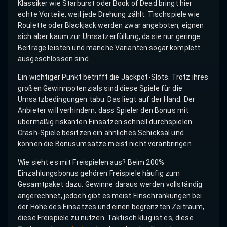
Klassiker wie Starburst oder Book of Dead bringt hier
echte Vorteile, weil jede Drehung zählt. Tischspiele wie
Roulette oder Blackjack werden zwar angeboten, eignen
sich aber kaum zur Umsatzerfüllung, da sie nur geringe
Beiträge leisten und manche Varianten sogar komplett
ausgeschlossen sind.
Ein wichtiger Punkt betrifft die Jackpot-Slots. Trotz ihres
großen Gewinnpotenzials sind diese Spiele für die
Umsatzbedingungen tabu. Das liegt auf der Hand: Der
Anbieter will verhindern, dass Spieler den Bonus mit
übermäßig riskanten Einsätzen schnell durchspielen.
Crash-Spiele besitzen ein ähnliches Schicksal und
können die Bonusumsätze meist nicht voranbringen.
Wie sieht es mit Freispielen aus? Beim 200%
Einzahlungsbonus gehören Freispiele häufig zum
Gesamtpaket dazu. Gewinne daraus werden vollständig
angerechnet, jedoch gibt es meist Einschränkungen bei
der Höhe des Einsatzes und einen begrenzten Zeitraum,
diese Freispiele zu nutzen. Taktisch klug ist es, diese