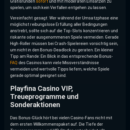
Gratisrunden
sofort
und mit moderaten Einsätzen zu
spielen, um sich kein Verfallen entgehen zu lassen.
Vereinfacht gesagt: Wer während der Umsatzphase eine
möglichst reibungslose Erfüllung aller Bedingungen
anstrebt, sollte sich auf die Top-Slots konzentrieren und
riskante oder ausgenommenen Spiele vermeiden. Gerade
High-Roller müssen bei Crash-Spielereien vorsichtig sein,
um nicht in den Bonus-Deadlock zu geraten. Ein kleiner
Tipp am Rande: Ein Blick in das entsprechende Bonus-
FAQ
des Casinos kann viele Missverständnisse
vermeiden und wertvolle Tipps liefern, welche Spiele
gerade optimal geeignet sind.
Playfina Casino VIP,
Treueprogramme und
Sonderaktionen
Das Bonus-Glück hört bei vielen Casino-Fans nicht mit
dem ersten Willkommenspaket auf. Die Tiefe der