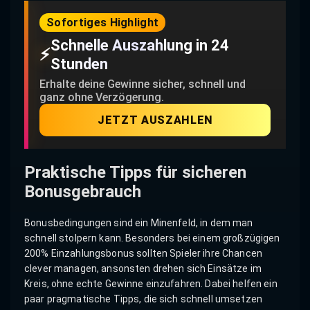
Sofortiges Highlight
Schnelle Auszahlung in 24
⚡
Stunden
Erhalte deine Gewinne sicher, schnell und
ganz ohne Verzögerung.
JETZT AUSZAHLEN
Praktische Tipps für sicheren
Bonusgebrauch
Bonusbedingungen sind ein Minenfeld, in dem man
schnell stolpern kann. Besonders bei einem großzügigen
200% Einzahlungsbonus sollten Spieler ihre Chancen
clever managen, ansonsten drehen sich Einsätze im
Kreis, ohne echte Gewinne einzufahren. Dabei helfen ein
paar pragmatische Tipps, die sich schnell umsetzen