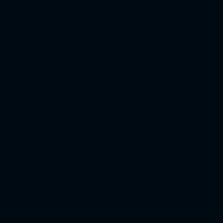
Support