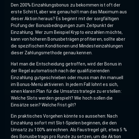
Den 200% Einzahlungsbonus zu bekommen ist oft der
erste Schritt, aber wie genau holt man das Maximum aus
dieser Aktion heraus? Es beginnt mit der sorgfältigen
Prüfung der Bonusbedingungen zum Zeitpunkt der
Einzahlung. Wer zum Beispiel Krypto einzahlen möchte,
kann von höheren Bonusbeträgen profitieren, sollte aber
die spezifischen Konditionen und Mindesteinzahlungen
dieser Zahlungsmethode genau kennen.
Hat man die Entscheidung getroffen, wird der Bonus in
der Regel automatisch nach der qualifizierenden
Einzahlung gutgeschrieben oder muss man ihn manuell
im Bonus-Menü aktivieren. In jedem Fall lohnt es sich,
einen klaren Plan für die Umsatzstrategie zu erstellen:
Welche Slots werden gespielt? Wie hoch sollen die
Einsätze sein? Welche Frist gilt?
Ein praktisches Vorgehen könnte so aussehen: Nach
Einzahlung sofort mit Slot-Spielen beginnen, die den
Umsatz zu 100% anrechnen. Als Faustregel gilt, etwa 5 %
des Bonusbetrags pro Runde zu setzen, um die Aktion