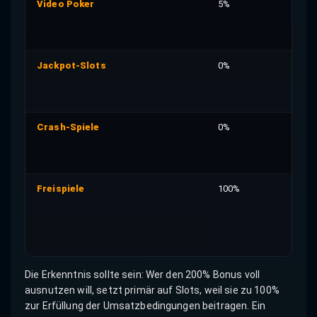
Video Poker
5%
Jackpot-Slots
0%
Crash-Spiele
0%
Freispiele
100%
Die Erkenntnis sollte sein: Wer den 200% Bonus voll
ausnutzen will, setzt primär auf Slots, weil sie zu 100%
zur Erfüllung der Umsatzbedingungen beitragen. Ein