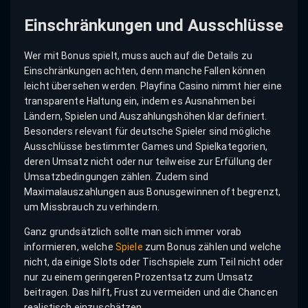
Einschränkungen und Ausschlüsse
Wer mit Bonus spielt, muss auch auf die Details zu
Einschränkungen achten, denn manche Fallen können
leicht übersehen werden. Playfina Casino nimmt hier eine
transparente Haltung ein, indem es Ausnahmen bei
Ländern, Spielen und Auszahlungshöhen klar definiert.
Besonders relevant für deutsche Spieler sind mögliche
Ausschlüsse bestimmter Games und Spielkategorien,
deren Umsatz nicht oder nur teilweise zur Erfüllung der
Umsatzbedingungen zählen. Zudem sind
Maximalauszahlungen aus Bonusgewinnen oft begrenzt,
um Missbrauch zu verhindern.
Ganz grundsätzlich sollte man sich immer vorab
informieren, welche
Spiele
zum Bonus zählen und welche
nicht, da einige Slots oder Tischspiele zum Teil nicht oder
nur zu einem geringeren Prozentsatz zum Umsatz
beitragen. Das hilft, Frust zu vermeiden und die Chancen
realistisch einzuschätzen.