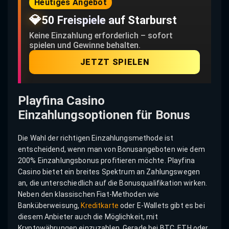
Heutiges Angebot
💎
50 Freispiele auf Starburst
Keine Einzahlung erforderlich – sofort
spielen und Gewinne behalten.
JETZT SPIELEN
Playfina Casino
Einzahlungsoptionen für Bonus
Die Wahl der richtigen Einzahlungsmethode ist
entscheidend, wenn man von Bonusangeboten wie dem
200% Einzahlungsbonus profitieren möchte. Playfina
Casino bietet ein breites Spektrum an Zahlungswegen
an, die unterschiedlich auf die Bonusqualifikation wirken.
Neben den klassischen Fiat-Methoden wie
Banküberweisung,
Kreditkarte
oder E-Wallets gibt es bei
diesem Anbieter auch die Möglichkeit, mit
Kryptowährungen einzuzahlen. Gerade bei BTC, ETH oder