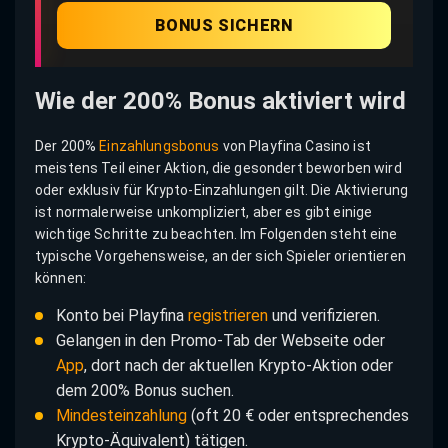
BONUS SICHERN
Wie der 200% Bonus aktiviert wird
Der 200%
Einzahlungsbonus
von Playfina Casino ist
meistens Teil einer Aktion, die gesondert beworben wird
oder exklusiv für Krypto-Einzahlungen gilt. Die Aktivierung
ist normalerweise unkompliziert, aber es gibt einige
wichtige Schritte zu beachten. Im Folgenden steht eine
typische Vorgehensweise, an der sich Spieler orientieren
können:
Konto bei Playfina
registrieren
und verifizieren.
Gelangen in den Promo-Tab der Webseite oder
App
, dort nach der aktuellen Krypto-Aktion oder
dem 200% Bonus suchen.
Mindesteinzahlung
(oft 20 € oder entsprechendes
Krypto-Äquivalent) tätigen.