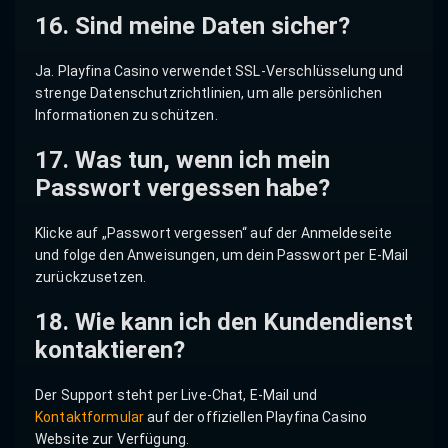
16. Sind meine Daten sicher?
Ja. Playfina Casino verwendet SSL-Verschlüsselung und
strenge Datenschutzrichtlinien, um alle persönlichen
Informationen zu schützen.
17. Was tun, wenn ich mein
Passwort vergessen habe?
Klicke auf „Passwort vergessen“ auf der Anmeldeseite
und folge den Anweisungen, um dein Passwort per E-Mail
zurückzusetzen.
18. Wie kann ich den Kundendienst
kontaktieren?
Der Support steht per Live-Chat, E-Mail und
Kontaktformular
auf der offiziellen Playfina Casino
Website zur Verfügung.