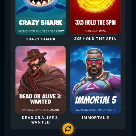
3X5 HOLD THE SPIN
CRAZY SHARK
DEAD OR ALIVE 3:
IMMORTAL 5
WANTED