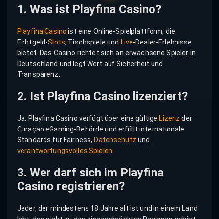
1. Was ist Playfina Casino?
Playfina Casino
ist eine Online-Spielplattform, die
Echtgeld-
Slots
, Tischspiele und
Live
-Dealer-Erlebnisse
bietet. Das Casino richtet sich an erwachsene Spieler in
Deutschland und legt Wert auf Sicherheit und
Transparenz.
2. Ist Playfina Casino lizenziert?
Ja. Playfina Casino verfügt über eine gültige
Lizenz
der
Curaçao eGaming-Behörde und erfüllt internationale
Standards für Fairness,
Datenschutz
und
verantwortungsvolles Spielen
.
3. Wer darf sich im Playfina
Casino registrieren?
Jeder, der mindestens 18 Jahre alt ist und in einem Land
lebt, das nicht zu den eingeschränkten Regionen gehört,