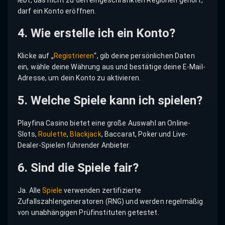
darf ein Konto eröffnen.
4. Wie erstelle ich ein Konto?
Klicke auf „
Registrieren
“, gib deine persönlichen Daten
ein, wähle deine Währung aus und bestätige deine E-Mail-
Adresse, um dein Konto zu aktivieren.
5. Welche Spiele kann ich spielen?
Playfina Casino bietet eine große Auswahl an Online-
Slots,
Roulette
,
Blackjack
, Baccarat, Poker und Live-
Dealer-Spielen führender Anbieter.
6. Sind die Spiele fair?
Ja. Alle
Spiele
verwenden zertifizierte
Zufallszahlengeneratoren (RNG) und werden regelmäßig
von unabhängigen Prüfinstituten getestet.