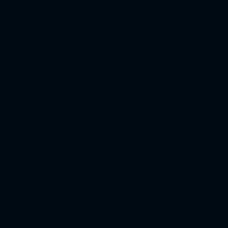
Bitcoin Einzahlung
ZAHLUNGSMETHODEN