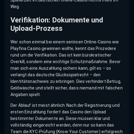
Weg.
Verifikation: Dokumente und
Upload‑Prozess
Wer schon einmal bei einem seriösen Online-Casino wie
Playfina Casino gewinnen wollte, kennt das Prozedere
rund um die Verifikation. Das ist kein bürokratischer
Overkill, sondern eine wichtige Schutzmaßnahme. Bevor
man sich eine Auszahlung sichern kann, gilt es – so
verlangt das deutsche Glücksspielrecht – den
Identitätsnachweis zu erbringen. Dies verhindert Betrug,
Geldwäsche und stellt sicher, dass niemand mit falschen
Angaben spielt.
Der Ablauf ist meist ähnlich: Nach der Registrierung und
ersten Einzahlung fordert das Casino den Upload
bestimmter Dokumente an. Diese müssen klar und
vollständig eingereicht werden, denn nur so kann das
Team die KYC-Prüfung (Know Your Customer) erfolgreich