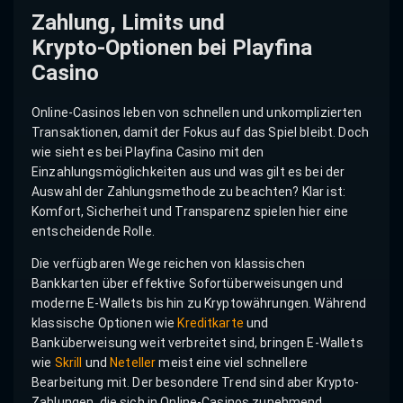
Zahlung, Limits und
Krypto‑Optionen bei Playfina
Casino
Online-Casinos leben von schnellen und unkomplizierten
Transaktionen, damit der Fokus auf das Spiel bleibt. Doch
wie sieht es bei Playfina Casino mit den
Einzahlungsmöglichkeiten aus und was gilt es bei der
Auswahl der Zahlungsmethode zu beachten? Klar ist:
Komfort, Sicherheit und Transparenz spielen hier eine
entscheidende Rolle.
Die verfügbaren Wege reichen von klassischen
Bankkarten über effektive Sofortüberweisungen und
moderne E-Wallets bis hin zu Kryptowährungen. Während
klassische Optionen wie
Kreditkarte
und
Banküberweisung weit verbreitet sind, bringen E-Wallets
wie
Skrill
und
Neteller
meist eine viel schnellere
Bearbeitung mit. Der besondere Trend sind aber Krypto-
Zahlungen, die sich in Online-Casinos zunehmend