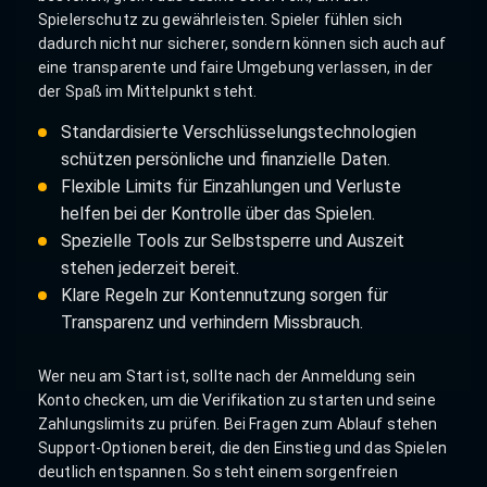
Spielerschutz zu gewährleisten. Spieler fühlen sich
dadurch nicht nur sicherer, sondern können sich auch auf
eine transparente und faire Umgebung verlassen, in der
der Spaß im Mittelpunkt steht.
Standardisierte Verschlüsselungstechnologien
schützen persönliche und finanzielle Daten.
Flexible Limits für Einzahlungen und Verluste
helfen bei der Kontrolle über das Spielen.
Spezielle Tools zur Selbstsperre und Auszeit
stehen jederzeit bereit.
Klare Regeln zur Kontennutzung sorgen für
Transparenz und verhindern Missbrauch.
Wer neu am Start ist, sollte nach der Anmeldung sein
Konto checken, um die Verifikation zu starten und seine
Zahlungslimits zu prüfen. Bei Fragen zum Ablauf stehen
Support-Optionen bereit, die den Einstieg und das Spielen
deutlich entspannen. So steht einem sorgenfreien