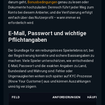
darum geht,
Bonusbedingungen
genau zu lesen oder
Dokumente hochzuladen. Dennoch führt jeder Weg zum
Konto bei diesem Anbieter, und die Verifizierung erfolgt
einfach über das Nutzerprofil – wann immer es
erforderlich wird.
E-Mail, Passwort und wichtige
Pflichtangaben
Die Grundlage für ein reibungsloses Spielerlebnis ist, bei
der Registrierung korrekte und sichere Basisangaben zu
machen. Viele Spieler unterschätzen, wie entscheidend
E-Mail, Passwort und die exakten Angaben zu Land,
Bundesland und Währung sind. Fehler oder
Ungenauigkeiten wirken sich später auf KYC-Prozesse
(Know Your Customer) aus und können Auszahlungen
unnötig verzögern.
FELD
ANFORDERUNGEN
HÄUFIGE F