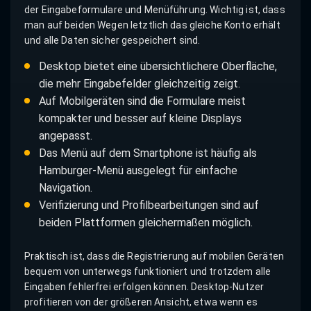
der Eingabeformulare und Menüführung. Wichtig ist, dass
man auf beiden Wegen letztlich das gleiche Konto erhält
und alle Daten sicher gespeichert sind.
Desktop bietet eine übersichtlichere Oberfläche,
die mehr Eingabefelder gleichzeitig zeigt.
Auf Mobilgeräten sind die Formulare meist
kompakter und besser auf kleine Displays
angepasst.
Das Menü auf dem Smartphone ist häufig als
Hamburger-Menü ausgelegt für einfache
Navigation.
Verifizierung und Profilbearbeitungen sind auf
beiden Plattformen gleichermaßen möglich.
Praktisch ist, dass die Registrierung auf mobilen Geräten
bequem von unterwegs funktioniert und trotzdem alle
Eingaben fehlerfrei erfolgen können. Desktop-Nutzer
profitieren von der größeren Ansicht, etwa wenn es