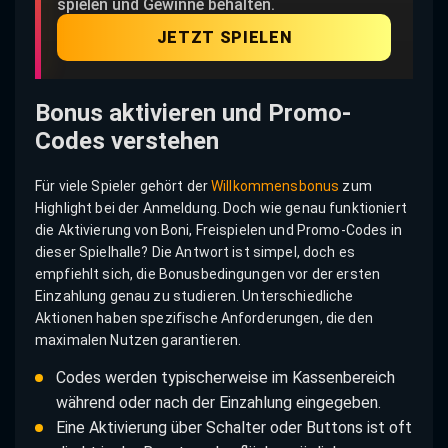
spielen und Gewinne behalten.
JETZT SPIELEN
Bonus aktivieren und Promo-
Codes verstehen
Für viele Spieler gehört der
Willkommensbonus
zum
Highlight bei der Anmeldung. Doch wie genau funktioniert
die Aktivierung von Boni, Freispielen und Promo-Codes in
dieser Spielhalle? Die Antwort ist simpel, doch es
empfiehlt sich, die Bonusbedingungen vor der ersten
Einzahlung genau zu studieren. Unterschiedliche
Aktionen haben spezifische Anforderungen, die den
maximalen Nutzen garantieren.
Codes werden typischerweise im Kassenbereich
während oder nach der Einzahlung eingegeben.
Eine Aktivierung über Schalter oder Buttons ist oft