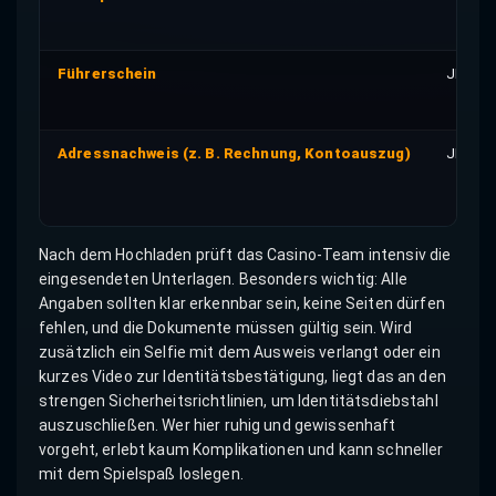
Führerschein
JPG, P
Adressnachweis (z. B. Rechnung, Kontoauszug)
JPG, P
Nach dem Hochladen prüft das Casino-Team intensiv die
eingesendeten Unterlagen. Besonders wichtig: Alle
Angaben sollten klar erkennbar sein, keine Seiten dürfen
fehlen, und die Dokumente müssen gültig sein. Wird
zusätzlich ein Selfie mit dem Ausweis verlangt oder ein
kurzes Video zur Identitätsbestätigung, liegt das an den
strengen Sicherheitsrichtlinien, um Identitätsdiebstahl
auszuschließen. Wer hier ruhig und gewissenhaft
vorgeht, erlebt kaum Komplikationen und kann schneller
mit dem Spielspaß loslegen.