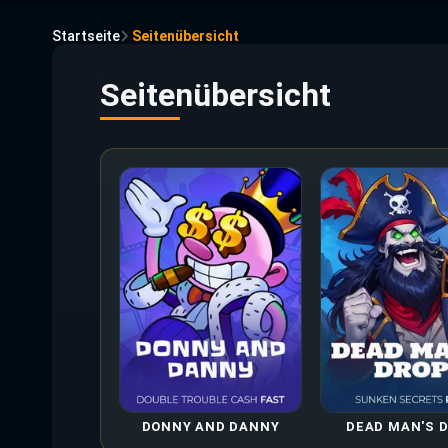
Startseite
Seitenübersicht
Seitenübersicht
DONNY AND DANNY
DEAD MAN'S 