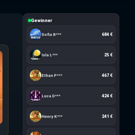
Gewinner
684 €
Sofia B***
25 €
Isla L***
467 €
Ethan P***
424 €
Luca D***
241 €
Henry K***