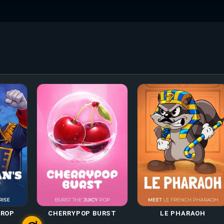
DROP
CHERRYPOP BURST
LE PHARAOH