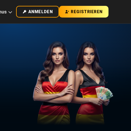
nus
ANMELDEN
REGISTRIEREN