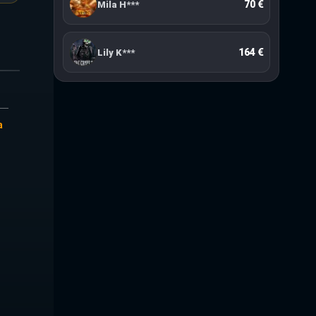
70 €
Mila H***
164 €
Lily K***
a