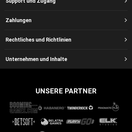
Support und Zugang
+49 345 23456732
Schloßstraße 30, 12163 Berlin, Germany
Kontakt
Zahlungen
FAQ
Anmeldung
Zahlungsmethoden
Rechtliches und Richtlinien
Registrierung
Visa Einzahlung
Seitenübersicht
Mastercard Einzahlung
Datenschutzerklärung
Unternehmen und Inhalte
Paysafecard Einzahlung
Allgemeine Geschäftsbedingungen
Skrill Einzahlung
Cookie-Richtlinie
Über Uns
Trustly Einzahlung
Haftungsausschluss
Aktionscode
Klarna Einzahlung
Verantwortungsvolles Spielen
Treueprogramm
UNSERE PARTNER
Giropay Einzahlung
Redaktionsrichtlinien
Bewertung
Neosurf Einzahlung
Bonusbedingungen
Krypto Einzahlung
Zahlungsrichtlinie
Bitcoin Einzahlung