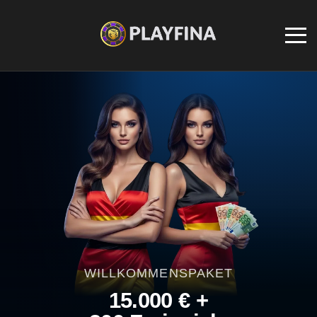
WILLKOMMENSPAKET
15.000 € +