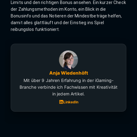
Limits und den richtigen Bonus ansehen. Ein kurzer Check
der Zahlungsmethoden im Konto, ein Blick in die
Bonusinfo und das Notieren der Mindestbeträge helfen,
damit alles glattläuft und der Einstieg ins Spiel
reibungslos funktioniert.
Anja Wiedenhöft
Mit über 9 Jahren Erfahrung in der iGaming-
Branche verbinde ich Fachwissen mit Kreativität
in jedem Artikel.
LinkedIn