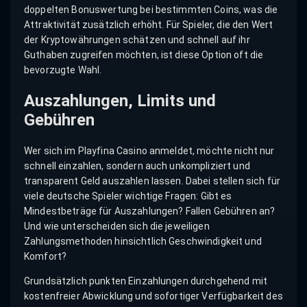
doppelten Bonuswertung bei bestimmten Coins, was die
Attraktivität zusätzlich erhöht. Für Spieler, die den Wert
der Kryptowährungen schätzen und schnell auf ihr
Guthaben zugreifen möchten, ist diese Option oft die
bevorzugte Wahl.
Auszahlungen, Limits und
Gebühren
Wer sich im Playfina Casino anmeldet, möchte nicht nur
schnell einzahlen, sondern auch unkompliziert und
transparent Geld auszahlen lassen. Dabei stellen sich für
viele deutsche Spieler wichtige Fragen: Gibt es
Mindestbeträge für Auszahlungen? Fallen Gebühren an?
Und wie unterscheiden sich die jeweiligen
Zahlungsmethoden hinsichtlich Geschwindigkeit und
Komfort?
Grundsätzlich punkten Einzahlungen durchgehend mit
kostenfreier Abwicklung und sofortiger Verfügbarkeit des