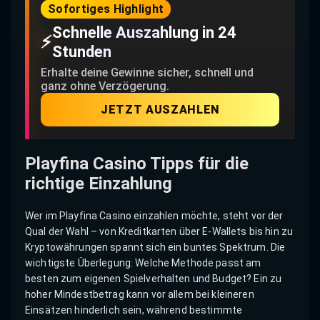
Sofortiges Highlight
Schnelle Auszahlung in 24
⚡
Stunden
Erhalte deine Gewinne sicher, schnell und
ganz ohne Verzögerung.
JETZT AUSZAHLEN
Playfina Casino Tipps für die
richtige Einzahlung
Wer im Playfina Casino einzahlen möchte, steht vor der
Qual der Wahl – von Kreditkarten über E-Wallets bis hin zu
Kryptowährungen spannt sich ein buntes Spektrum. Die
wichtigste Überlegung: Welche Methode passt am
besten zum eigenen Spielverhalten und Budget? Ein zu
hoher Mindestbetrag kann vor allem bei kleineren
Einsätzen hinderlich sein, während bestimmte