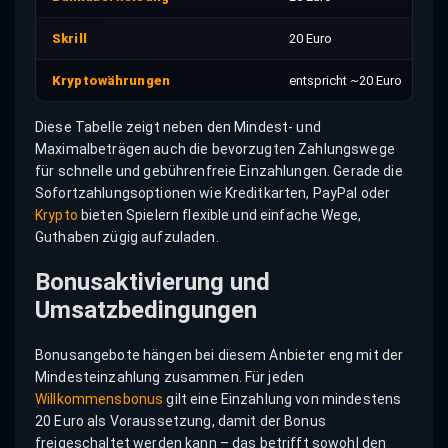
Skrill
20 Euro
2
Kryptowährungen
entspricht ~20 Euro
u
Diese Tabelle zeigt neben den Mindest- und
Maximalbeträgen auch die bevorzugten Zahlungswege
für schnelle und gebührenfreie Einzahlungen. Gerade die
Sofortzahlungsoptionen wie Kreditkarten, PayPal oder
Krypto
bieten Spielern flexible und einfache Wege,
Guthaben zügig aufzuladen.
Bonusaktivierung und
Umsatzbedingungen
Bonusangebote hängen bei diesem Anbieter eng mit der
Mindesteinzahlung zusammen. Für jeden
Willkommensbonus
gilt eine Einzahlung von mindestens
20 Euro als Voraussetzung, damit der Bonus
freigeschaltet werden kann – das betrifft sowohl den