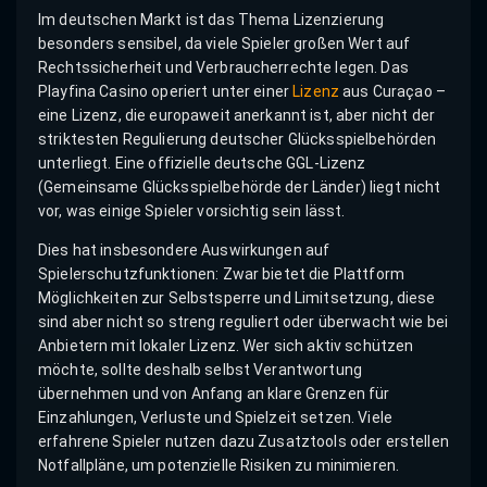
Im deutschen Markt ist das Thema Lizenzierung
besonders sensibel, da viele Spieler großen Wert auf
Rechtssicherheit und Verbraucherrechte legen. Das
Playfina Casino operiert unter einer
Lizenz
aus Curaçao –
eine Lizenz, die europaweit anerkannt ist, aber nicht der
striktesten Regulierung deutscher Glücksspielbehörden
unterliegt. Eine offizielle deutsche GGL-Lizenz
(Gemeinsame Glücksspielbehörde der Länder) liegt nicht
vor, was einige Spieler vorsichtig sein lässt.
Dies hat insbesondere Auswirkungen auf
Spielerschutzfunktionen: Zwar bietet die Plattform
Möglichkeiten zur Selbstsperre und Limitsetzung, diese
sind aber nicht so streng reguliert oder überwacht wie bei
Anbietern mit lokaler Lizenz. Wer sich aktiv schützen
möchte, sollte deshalb selbst Verantwortung
übernehmen und von Anfang an klare Grenzen für
Einzahlungen, Verluste und Spielzeit setzen. Viele
erfahrene Spieler nutzen dazu Zusatztools oder erstellen
Notfallpläne, um potenzielle Risiken zu minimieren.