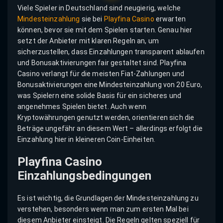
Viele Spieler in Deutschland sind neugierig, welche
Mindesteinzahlung
sie bei
Playfina Casino
erwarten
können, bevor sie mit dem Spielen starten. Genau hier
setzt der Anbieter mit klaren Regeln an, um
sicherzustellen, dass Einzahlungen transparent ablaufen
und Bonusaktivierungen fair gestaltet sind. Playfina
Casino verlangt für die meisten Fiat-Zahlungen und
Bonusaktivierungen eine Mindesteinzahlung von 20 Euro,
was Spielern eine solide Basis für ein sicheres und
angenehmes Spielen bietet. Auch wenn
Kryptowährungen genutzt werden, orientieren sich die
Beträge ungefähr an diesem Wert – allerdings erfolgt die
Einzahlung hier in kleineren Coin-Einheiten.
Playfina Casino
Einzahlungsbedingungen
Es ist wichtig, die Grundlagen der Mindesteinzahlung zu
verstehen, besonders wenn man zum ersten Mal bei
diesem Anbieter einsteigt. Die Regeln gelten speziell für