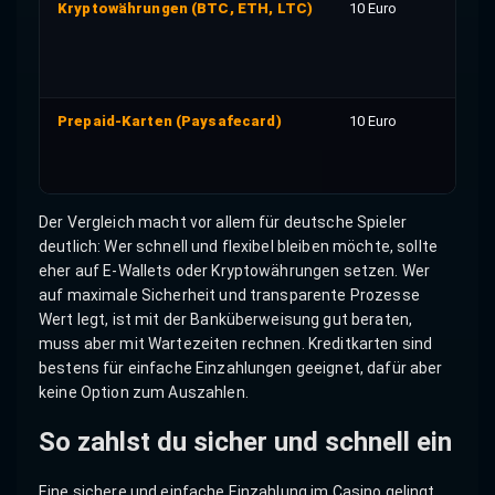
Kryptowährungen (BTC, ETH, LTC)
10 Euro
Prepaid-Karten (
Paysafecard
)
10 Euro
Der Vergleich macht vor allem für deutsche Spieler
deutlich: Wer schnell und flexibel bleiben möchte, sollte
eher auf E-Wallets oder Kryptowährungen setzen. Wer
auf maximale Sicherheit und transparente Prozesse
Wert legt, ist mit der Banküberweisung gut beraten,
muss aber mit Wartezeiten rechnen. Kreditkarten sind
bestens für einfache Einzahlungen geeignet, dafür aber
keine Option zum Auszahlen.
So zahlst du sicher und schnell ein
Eine sichere und einfache Einzahlung im Casino gelingt