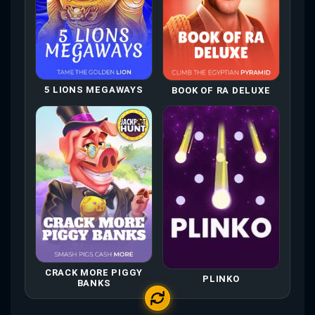
5 LIONS MEGAWAYS
BOOK OF RA DELUXE
CRACK MORE PIGGY
PLINKO
BANKS