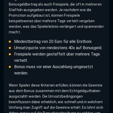
Bonusgeldbetrag als auch Freispiele, die oft in mehreren
Staffeln ausgegeben werden. Je nachdem wie die
Promotion aufgebaut ist, können Freispiele
beispielsweise über mehrere Tage verteilt vergeben
werden, was das Spielerlebnis verlängert und spannender
macht.
Mindestbetrag von 20 Euro für alle Erstboni.
Umsatzquote von mindestens 40x auf Bonusgeld.
Freispiele werden gestaffelt über mehrere Tage
verteilt.
Bonus muss vor einer Auszahlung umgesetzt
werden.
Wenn Spieler diese Kriterien erfüllen, können die Gewinne
aus dem Bonus zusammen mit dem Echtgeldguthaben
ausgezahlt werden. Die Umsatzbedingungen
beeinflussen dabei erheblich, wie schnell und in welchem
Umfang man Zugriff auf die Gewinne erhält. Es lohnt sich