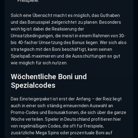
Freispiele.
Solch eine Übersicht macht es möglich, das Guthaben
und das Bonusspiel zielgerichtet zu planen. Besonders
wichtig ist dabei die Realisierung der
Umsatzbedingungen, die meist in einem Rahmen von 30-
bis 40-facher Umsetzung des Bonus liegen. Wer sich also
strategisch mit den Boni beschäftigt, kann seinen
Spielspaß maximieren und die Ausschüttungen so gut
wie möglich für sich nutzen.
Wöchentliche Boni und
Spezialcodes
Das Einsteigerpaket ist erst der Anfang – der Reiz liegt
auch in einer sich ständig erneuernden Auswahl an
Promo-Codes und Bonusaktionen, die sich über die ganze
Woche verteilen. Spieler in Deutschland profitieren hier
von regelmäßigen Codes, die oft für Freispiele,
zusätzliche Mega Spins oder prozentuale Boni auf