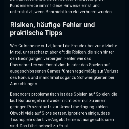
Kundenservice nimmt diese Hinweise ernst und
unterstützt, wenn Boni nicht korrekt verbucht wurden.
Risiken, häufige Fehler und
praktische Tipps
Wer Gutscheine nutzt, kennt die Freude über zusätzliche
Mittel, unterschätzt aber oft die Risiken, die sich hinter
den Bedingungen verbergen. Fehler wie das
Überschreiten von Einsatzlimits oder das Spielen auf
ausgeschlossenen Games führen regelmäßig zur Verlust
des Bonus und manchmal sogar zu Schwierigkeiten bei
Auszahlungen.
Besonders problematisch ist das Spielen auf Spielen, die
laut Bonusregeln entweder nicht oder nur zu einem
geringen Prozentsatz zur Umsatzbedingung zählen.
Obwohl viele auf Slots setzen, ignorieren einige, dass
Tischspiele oder Live-Angebote meist ausgeschlossen
sind. Das führt schnell zu Frust.