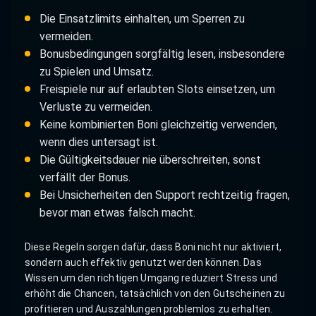
Die Einsatzlimits einhalten, um Sperren zu
vermeiden.
Bonusbedingungen sorgfältig lesen, insbesondere
zu Spielen und Umsatz.
Freispiele nur auf erlaubten Slots einsetzen, um
Verluste zu vermeiden.
Keine kombinierten Boni gleichzeitig verwenden,
wenn dies untersagt ist.
Die Gültigkeitsdauer nie überschreiten, sonst
verfällt der Bonus.
Bei Unsicherheiten den Support rechtzeitig fragen,
bevor man etwas falsch macht.
Diese Regeln sorgen dafür, dass Boni nicht nur aktiviert,
sondern auch effektiv genutzt werden können. Das
Wissen um den richtigen Umgang reduziert Stress und
erhöht die Chancen, tatsächlich von den Gutscheinen zu
profitieren und Auszahlungen problemlos zu erhalten.