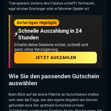
Transparenz seitens des Casinos schafft Vertrauen,
egal ob man Einsteiger oder erfahrener Spieler ist.
Sofortiges Highlight
Schnelle Auszahlung in 24
⚡
Stunden
Erhalte deine Gewinne sicher, schnell und
ganz ohne Verzögerung.
JETZT AUSZAHLEN
Wie Sie den passenden Gutschein
auswählen
Beim Blick auf die breite Palette an Gutscheinen stellen
sich viele die Frage, wie das eigene Angebot am besten
gefunden wird. Der optimale Gutschein ist kein
Zufallsfund, sondern ein Ergebnis kluger Abwägungen, die