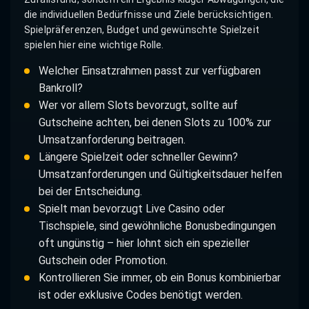
die individuellen Bedürfnisse und Ziele berücksichtigen.
Spielpräferenzen, Budget und gewünschte Spielzeit
spielen hier eine wichtige Rolle.
Welcher Einsatzrahmen passt zur verfügbaren
Bankroll?
Wer vor allem Slots bevorzugt, sollte auf
Gutscheine achten, bei denen Slots zu 100% zur
Umsatzanforderung beitragen.
Längere Spielzeit oder schneller Gewinn?
Umsatzanforderungen und Gültigkeitsdauer helfen
bei der Entscheidung.
Spielt man bevorzugt Live Casino oder
Tischspiele, sind gewöhnliche Bonusbedingungen
oft ungünstig – hier lohnt sich ein spezieller
Gutschein oder Promotion.
Kontrollieren Sie immer, ob ein Bonus kombinierbar
ist oder exklusive Codes benötigt werden.