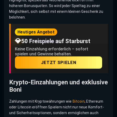
Highlights, speziell das Wochenende lockt oft mit
höheren Bonusquoten. So wird jeder Spieltag zu einer
Möglichkeit, sich selbst mit einem kleinen Geschenk zu
belohnen.
Heutiges Angebot
💎
50 Freispiele auf Starburst
Keine Einzahlung erforderlich – sofort
spielen und Gewinne behalten.
JETZT SPIELEN
Krypto-Einzahlungen und exklusive
Boni
Zahlungen mit Kryptowährungen wie
Bitcoin
, Ethereum
oder Litecoin eröffnen Spielern nicht nur neue Komfort-
und Sicherheitsoptionen, sondern ermöglichen auch