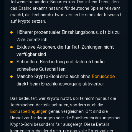
teilweise besondere Bonusextras. Das ist ein Trend, den
das Casino erkannt hat und für deutsche Spieler relevant
macht, die technisch etwas versierter sind oder bewusst
auf Krypto setzen.
Höherer prozentualer Einzahlungsbonus, oft bis zu
25% zusätzlich.
Exklusive Aktionen, die für Fiat-Zahlungen nicht
verfügbar sind.
Schnellere Bearbeitung und dadurch häufig
schnellere Gutschriften.
Manche Krypto-Boni sind auch ohne
Bonuscode
direkt beim Einzahlungsvorgang aktivierbar.
Das bedeutet, wer Krypto nutzt, sollte nicht nur auf die
technischen Vorteile schauen, sondern auch die
Bonusbedingungen
genau vergleichen. Oft sind die
Umsatzanforderungen oder die Spielbeschränkungen bei
Krypto-Boni besonders fair ausgelegt. Diese Details
können entscheidend sein, um das volle Potenzial der