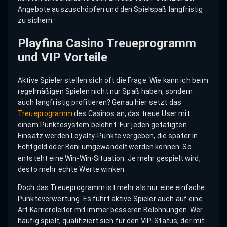
Angebote auszuschöpfen und den Spielspaß langfristig
zu sichern.
Playfina Casino Treueprogramm
und VIP Vorteile
Aktive Spieler stellen sich oft die Frage: Wie kann ich beim
regelmäßigen Spielen nicht nur Spaß haben, sondern
auch langfristig profitieren? Genau hier setzt das
Treueprogramm
des Casinos an, das treue User mit
einem Punktesystem belohnt. Für jeden getätigten
Einsatz werden Loyalty-Punkte vergeben, die später in
Echtgeld oder Boni umgewandelt werden können. So
entsteht eine Win-Win-Situation: Je mehr gespielt wird,
desto mehr echte Werte winken.
Doch das Treueprogramm ist mehr als nur eine einfache
Punkteverwertung. Es führt aktive Spieler auch auf eine
Art Karriereleiter mit immer besseren Belohnungen. Wer
häufig spielt, qualifiziert sich für den VIP-Status, der mit