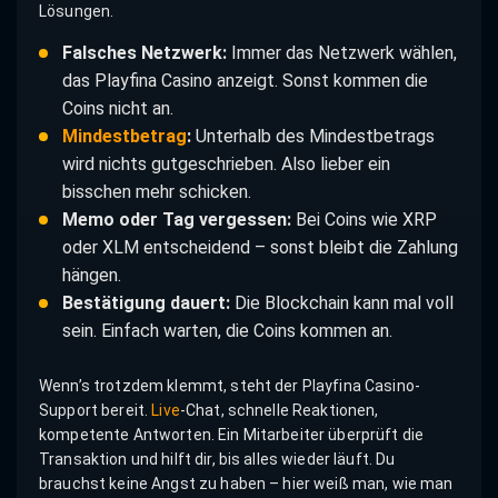
Lösungen.
Falsches Netzwerk:
Immer das Netzwerk wählen,
das Playfina Casino anzeigt. Sonst kommen die
Coins nicht an.
Mindestbetrag
:
Unterhalb des Mindestbetrags
wird nichts gutgeschrieben. Also lieber ein
bisschen mehr schicken.
Memo oder Tag vergessen:
Bei Coins wie XRP
oder XLM entscheidend – sonst bleibt die Zahlung
hängen.
Bestätigung dauert:
Die Blockchain kann mal voll
sein. Einfach warten, die Coins kommen an.
Wenn’s trotzdem klemmt, steht der Playfina Casino-
Support bereit.
Live
-Chat, schnelle Reaktionen,
kompetente Antworten. Ein Mitarbeiter überprüft die
Transaktion und hilft dir, bis alles wieder läuft. Du
brauchst keine Angst zu haben – hier weiß man, wie man