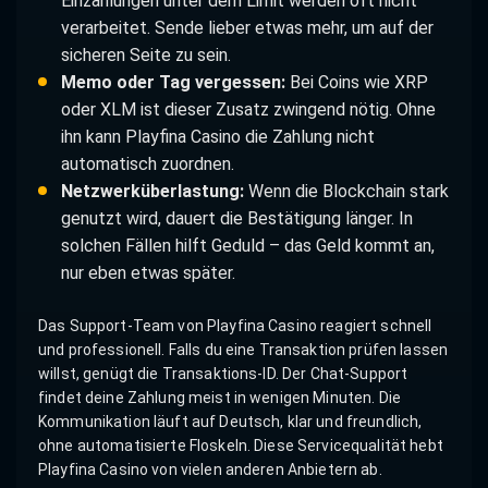
Einzahlungen unter dem Limit werden oft nicht
verarbeitet. Sende lieber etwas mehr, um auf der
sicheren Seite zu sein.
Memo oder Tag vergessen:
Bei Coins wie XRP
oder XLM ist dieser Zusatz zwingend nötig. Ohne
ihn kann Playfina Casino die Zahlung nicht
automatisch zuordnen.
Netzwerküberlastung:
Wenn die Blockchain stark
genutzt wird, dauert die Bestätigung länger. In
solchen Fällen hilft Geduld – das Geld kommt an,
nur eben etwas später.
Das Support-Team von Playfina Casino reagiert schnell
und professionell. Falls du eine Transaktion prüfen lassen
willst, genügt die Transaktions-ID. Der Chat-Support
findet deine Zahlung meist in wenigen Minuten. Die
Kommunikation läuft auf Deutsch, klar und freundlich,
ohne automatisierte Floskeln. Diese Servicequalität hebt
Playfina Casino von vielen anderen Anbietern ab.