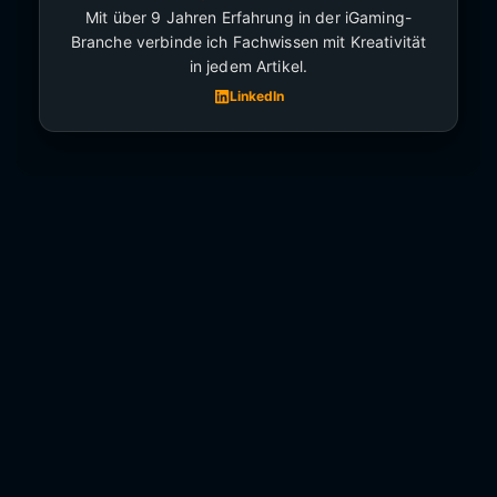
Mit über 9 Jahren Erfahrung in der iGaming-
Branche verbinde ich Fachwissen mit Kreativität
in jedem Artikel.
LinkedIn