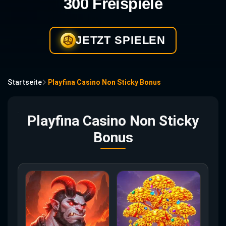
300 Freispiele
JETZT SPIELEN
Startseite
Playfina Casino Non Sticky Bonus
Playfina Casino Non Sticky
Bonus