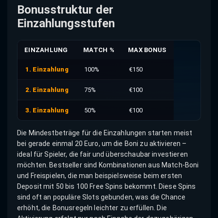
Bonusstruktur der
Einzahlungsstufen
EINZAHLUNG
MATCH %
MAX BONUS
1. Einzahlung
100%
€150
2. Einzahlung
75%
€100
3. Einzahlung
50%
€100
Die Mindestbeträge für die Einzahlungen starten meist
bei gerade einmal 20 Euro, um die Boni zu aktivieren –
ideal für Spieler, die fair und überschaubar investieren
möchten. Bestseller sind Kombinationen aus Match-Boni
und Freispielen, die man beispielsweise beim ersten
Deposit mit 50 bis 100 Free Spins bekommt. Diese Spins
sind oft an populäre Slots gebunden, was die Chance
erhöht, die Bonusregeln leichter zu erfüllen. Die