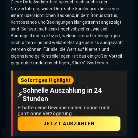
Diese Detailverliebtheit spiegelt sich auch in der
Nutzerführung wider. Deutsche Spieler profitieren von
einem übersichtlichen Backend, in dem Bonusstatus,
Kontostände und Bedingungen klar getrennt angezeigt
sind. So lässt sich exakt nachvollziehen, wie viel
Bonusgeld noch aktiv ist, welche Umsatzbedingungen
noch offen sind und welche Beträge bereits ausgezahlt
werden können. Für alle, die Wert auf Klarheit und
eigenständige Kontrolle legen, ist das ein großer Vorteil
gegenüber undurchsichtigen „Sticky“-Systemen.
Sofortiges Highlight
Schnelle Auszahlung in 24
⚡
Stunden
Erhalte deine Gewinne sicher, schnell und
ganz ohne Verzögerung.
JETZT AUSZAHLEN