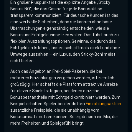
Ein großer Pluspunkt ist die explizite Angabe „Sticky
Bonus: NO“, die das Casino für jede Bonusaktion
transparent kommuniziert. Für deutsche Kunden ist das
eine wertvolle Sicherheit, denn sie können ohne böse
Überraschungen eigenständig entscheiden, wie sie
Bonus und Echtgeld einsetzen wollen. Das führt auch zu
flexiblen Auszahlungsoptionen. Gewinne, die durch das
Echtgeld entstehen, lassen sich oftmals direkt und ohne
Umwege auszahlen – ein Luxus, den Sticky-Boni meist
nicht bieten.
Auch das Angebot an Frei-Spiel-Paketen, die bei
mehreren Einzahlungen vergeben werden, ist ziemlich
großzügig. Hier schafft die Plattform attraktive Anreize
für clevere Spielstrategien, bei denen einzelne
Bonusbestandteile mit Echtgeld kombiniert werden. Zum
Beispiel erhalten Spieler bei der dritten
Einzahlungsaktion
zusätzliche Freispiele, die sie unabhängig vom
Bonusumsatz nutzen können. So ergibt sich ein Mix, der
mehr Freiheiten und Spielgefühl bringt.