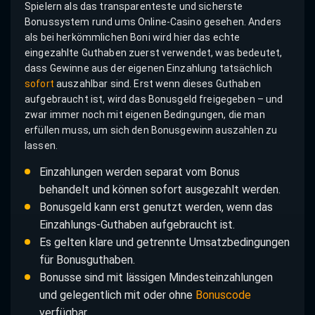
Spielern als das transparenteste und sicherste
Bonussystem rund ums Online-Casino gesehen. Anders
als bei herkömmlichen Boni wird hier das echte
eingezahlte Guthaben zuerst verwendet, was bedeutet,
dass Gewinne aus der eigenen Einzahlung tatsächlich
sofort
auszahlbar sind. Erst wenn dieses Guthaben
aufgebraucht ist, wird das Bonusgeld freigegeben – und
zwar immer noch mit eigenen Bedingungen, die man
erfüllen muss, um sich den Bonusgewinn auszahlen zu
lassen.
Einzahlungen werden separat vom Bonus
behandelt und können sofort ausgezahlt werden.
Bonusgeld kann erst genutzt werden, wenn das
Einzahlungs-Guthaben aufgebraucht ist.
Es gelten klare und getrennte Umsatzbedingungen
für Bonusguthaben.
Bonusse sind mit lässigen Mindesteinzahlungen
und gelegentlich mit oder ohne
Bonuscode
verfügbar.