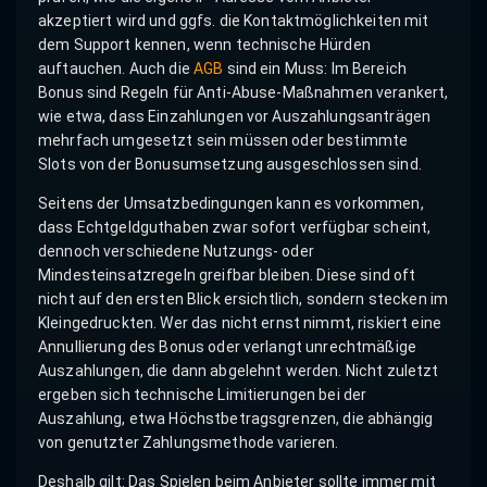
akzeptiert wird und ggfs. die Kontaktmöglichkeiten mit
dem Support kennen, wenn technische Hürden
auftauchen. Auch die
AGB
sind ein Muss: Im Bereich
Bonus sind Regeln für Anti-Abuse-Maßnahmen verankert,
wie etwa, dass Einzahlungen vor Auszahlungsanträgen
mehrfach umgesetzt sein müssen oder bestimmte
Slots von der Bonusumsetzung ausgeschlossen sind.
Seitens der Umsatzbedingungen kann es vorkommen,
dass Echtgeldguthaben zwar sofort verfügbar scheint,
dennoch verschiedene Nutzungs- oder
Mindesteinsatzregeln greifbar bleiben. Diese sind oft
nicht auf den ersten Blick ersichtlich, sondern stecken im
Kleingedruckten. Wer das nicht ernst nimmt, riskiert eine
Annullierung des Bonus oder verlangt unrechtmäßige
Auszahlungen, die dann abgelehnt werden. Nicht zuletzt
ergeben sich technische Limitierungen bei der
Auszahlung, etwa Höchstbetragsgrenzen, die abhängig
von genutzter Zahlungsmethode varieren.
Deshalb gilt: Das Spielen beim Anbieter sollte immer mit