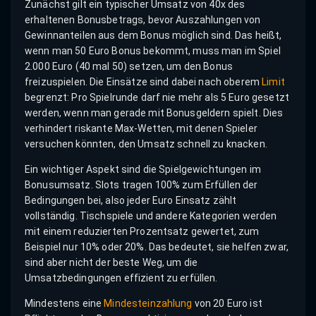
Zunächst gilt ein typischer Umsatz von 40x des
erhaltenen Bonusbetrags, bevor Auszahlungen von
Gewinnanteilen aus dem Bonus möglich sind. Das heißt,
wenn man 50 Euro Bonus bekommt, muss man im Spiel
2.000 Euro (40 mal 50) setzen, um den Bonus
freizuspielen. Die Einsätze sind dabei nach oberem
Limit
begrenzt: Pro Spielrunde darf nie mehr als 5 Euro gesetzt
werden, wenn man gerade mit Bonusgeldern spielt. Dies
verhindert riskante Max-Wetten, mit denen Spieler
versuchen könnten, den Umsatz schnell zu knacken.
Ein wichtiger Aspekt sind die Spielgewichtungen im
Bonusumsatz. Slots tragen 100% zum Erfüllen der
Bedingungen bei, also jeder Euro Einsatz zählt
vollständig. Tischspiele und andere Kategorien werden
mit einem reduzierten Prozentsatz gewertet, zum
Beispiel nur 10% oder 20%. Das bedeutet, sie helfen zwar,
sind aber nicht der beste Weg, um die
Umsatzbedingungen effizient zu erfüllen.
Mindestens eine
Mindesteinzahlung
von 20 Euro ist