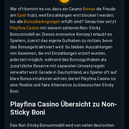
Wie oft kommt es vor, dass ein Casino-
Bonus
die Freude
am
Spiel
trübt, weil Einzahlungen erst blockiert werden,
bis alle
Bonusbedingungen
erfüllt sind? Genau hier setzt
Playfina Casino
mit seinem seltenen Non-Sticky
Bonusmodell an. Dieses innovative Konzept erlaubt es
Spielern, zuerst das eigene Guthaben zu nutzen, bevor
das Bonusgeld aktiviert wird. So bleiben Auszahlungen
von Gewinnen, die mit Einzahlungen erzielt wurden,
jederzeit möglich, während das Bonusguthaben als
zusätzliche Reserve mit separaten Umsatzregeln
verwaltet wird. Gerade in Deutschland, wo Spieler oft auf
klare Bonusstrukturen achten, bietet Playfina Casino so
eine flexible und faire Alternative zu klassischen Sticky
Boni.
Playfina Casino Übersicht zu Non-
Sticky Boni
Das Non-Sticky Bonusmodell wird von vielen deutschen