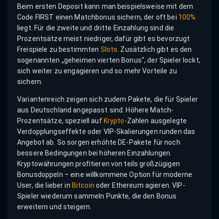
Beim ersten Deposit kann man beispielsweise mit dem
Code FIRST einen Matchbonus sichern, der oft bei
100%
liegt. Für die zweite und dritte Einzahlung sind die
Prozentsätze meist niedriger, dafür gibt es bevorzugt
Freispiele zu bestimmten
Slots
. Zusätzlich gibt es den
sogenannten „geheimen vierten Bonus“, der Spieler lockt,
sich weiter zu engagieren und so mehr Vorteile zu
sichern.
Variantenreich zeigen sich zudem Pakete, die für Spieler
aus Deutschland angepasst sind. Höhere Match-
Prozentsätze, speziell auf
Krypto
-Zahlen ausgelegte
Verdopplungseffekte oder VIP-Skalierungen runden das
Angebot ab. So sorgen erhöhte DE-Pakete für noch
bessere Bedingungen bei höheren Einzahlungen.
Kryptowährungen profitieren von teils großzügigen
Bonusdoppeln – eine willkommene Option für moderne
User, die lieber in
Bitcoin
oder Ethereum agieren. VIP-
Spieler wiederum sammeln Punkte, die den Bonus
erweitern und steigern.