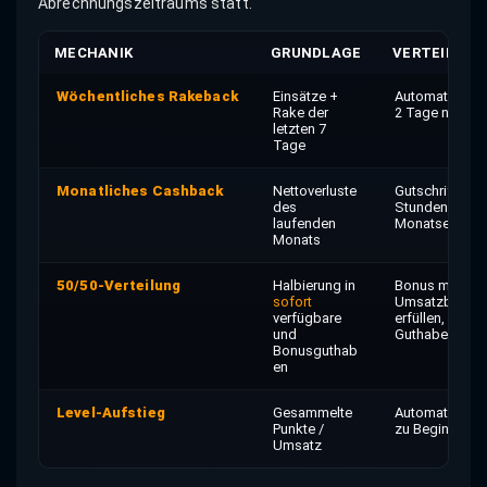
Abrechnungszeitraums statt.
MECHANIK
GRUNDLAGE
VERTEILUNG 
Wöchentliches Rakeback
Einsätze +
Automatische G
Rake der
2 Tage nach 
letzten 7
Tage
Monatliches Cashback
Nettoverluste
Gutschrift inne
des
Stunden nach
laufenden
Monatsende
Monats
50/50-Verteilung
Halbierung in
Bonus muss
sofort
Umsatzbedin
verfügbare
erfüllen, frei 
und
Guthaben direk
Bonusguthab
en
Level-Aufstieg
Gesammelte
Automatische
Punkte /
zu Beginn der
Umsatz