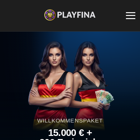
WILLKOMMENSPAKET
15.000 € +