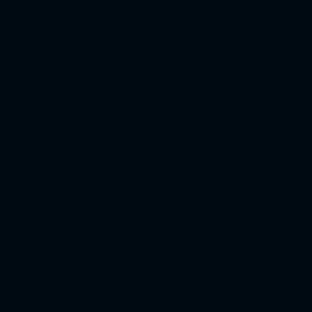
Support
support@playfinacasinos-de.com