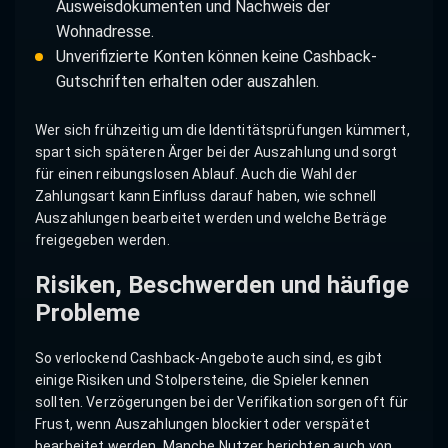
Ausweisdokumenten und Nachweis der
Wohnadresse.
Unverifizierte Konten können keine Cashback-
Gutschriften erhalten oder auszahlen.
Wer sich frühzeitig um die Identitätsprüfungen kümmert,
spart sich späteren Ärger bei der Auszahlung und sorgt
für einen reibungslosen Ablauf. Auch die Wahl der
Zahlungsart kann Einfluss darauf haben, wie schnell
Auszahlungen bearbeitet werden und welche Beträge
freigegeben werden.
Risiken, Beschwerden und häufige
Probleme
So verlockend Cashback-Angebote auch sind, es gibt
einige Risiken und Stolpersteine, die Spieler kennen
sollten. Verzögerungen bei der Verifikation sorgen oft für
Frust, wenn Auszahlungen blockiert oder verspätet
bearbeitet werden. Manche Nutzer berichten auch von