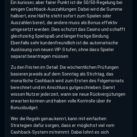
Ein kurioser, aber fairer Punkt ist die 50/50-Regelung bei
einigen Cashback-Auszahlungen: Dabei wird die Summe
halbiert, eine Hälfte steht sofort zum Spielen oder
Auszahlen bereit, die andere muss als Bonus effektiv
umgesetzt werden. Dies schützt das Casino und schafft
gleichzeitig Spielspaß und längerfristige Bindung.
Ebenfalls sehr kundenfreundlich ist die automatische
Auslösung von neuen VIP-Stufen, ohne dass Spieler
separat beantragen müssen.
Zu den Fristen im Detail: Die wöchentlichen Prüfungen
basieren jeweils auf dem Sonntag als Stichtag, das
monatliche Cashback wird zum Ersten des Folgemonats
berechnet und im Anschluss gutgeschrieben. Damit
wissen Nutzer jederzeit, wann sie neue Rückvergütungen
erwarten können und haben volle Kontrolle über ihr
Bonusbudget.
Wer die Regeln genau kennt, kann mit einfachen
Strategien dafür sorgen, dass er möglichst viel vom
Cashback-System mitnimmt. Dabei lohnt es sich