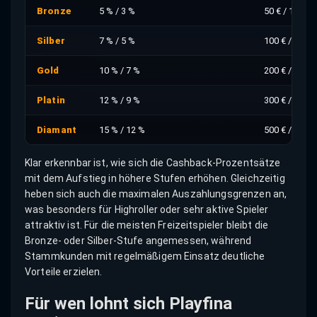
Bronze
5 % / 3 %
50 € / 100 €
Silber
7 % / 5 %
100 € / 200 €
Gold
10 % / 7 %
200 € / 400 €
Platin
12 % / 9 %
300 € / 600 €
Diamant
15 % / 12 %
500 € / 1000 
Klar erkennbar ist, wie sich die Cashback-Prozentsätze
mit dem Aufstieg in höhere Stufen erhöhen. Gleichzeitig
heben sich auch die maximalen Auszahlungsgrenzen an,
was besonders für Highroller oder sehr aktive Spieler
attraktiv ist. Für die meisten Freizeitspieler bleibt die
Bronze- oder Silber-Stufe angemessen, während
Stammkunden mit regelmäßigem Einsatz deutliche
Vorteile erzielen.
Für wen lohnt sich Playfina