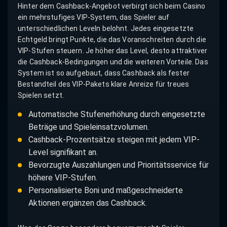
Hinter dem Cashback-Angebot verbirgt sich beim Casino
ein mehrstufiges VIP-System, das Spieler auf
unterschiedlichen Leveln belohnt. Jedes eingesetzte
Echtgeld bringt Punkte, die das Voranschreiten durch die
VIP-Stufen steuern. Je höher das Level, desto attraktiver
die Cashback-Bedingungen und die weiteren Vorteile. Das
System ist so aufgebaut, dass Cashback als fester
Bestandteil des VIP-Pakets klare Anreize für treues
Spielen setzt.
Automatische Stufenerhöhung durch eingesetzte
Beträge und Spieleinsatzvolumen.
Cashback-Prozentsätze steigen mit jedem VIP-
Level signifikant an.
Bevorzugte Auszahlungen und Prioritätsservice für
höhere VIP-Stufen.
Personalisierte Boni und maßgeschneiderte
Aktionen ergänzen das Cashback.