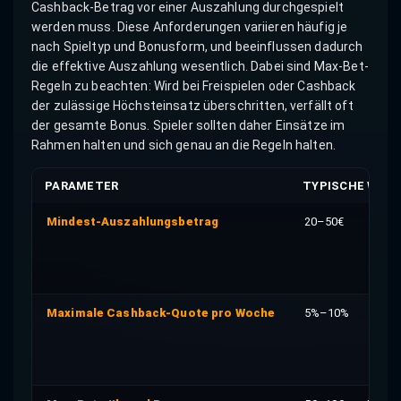
Cashback-Betrag vor einer Auszahlung durchgespielt
werden muss. Diese Anforderungen variieren häufig je
nach Spieltyp und Bonusform, und beeinflussen dadurch
die effektive Auszahlung wesentlich. Dabei sind Max-Bet-
Regeln zu beachten: Wird bei Freispielen oder Cashback
der zulässige Höchsteinsatz überschritten, verfällt oft
der gesamte Bonus. Spieler sollten daher Einsätze im
Rahmen halten und sich genau an die Regeln halten.
PARAMETER
TYPISCHE WER
Mindest-Auszahlungsbetrag
20–50€
Maximale Cashback-Quote pro Woche
5%–10%