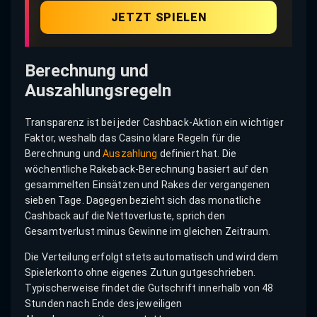
JETZT SPIELEN
Berechnung und
Auszahlungsregeln
Transparenz ist bei jeder Cashback-Aktion ein wichtiger
Faktor, weshalb das Casino klare Regeln für die
Berechnung und
Auszahlung
definiert hat. Die
wöchentliche Rakeback-Berechnung basiert auf den
gesammelten Einsätzen und Rakes der vergangenen
sieben Tage. Dagegen bezieht sich das monatliche
Cashback auf die Nettoverluste, sprich den
Gesamtverlust minus Gewinne im gleichen Zeitraum.
Die Verteilung erfolgt stets automatisch und wird dem
Spielerkonto ohne eigenes Zutun gutgeschrieben.
Typischerweise findet die Gutschrift innerhalb von 48
Stunden nach Ende des jeweiligen